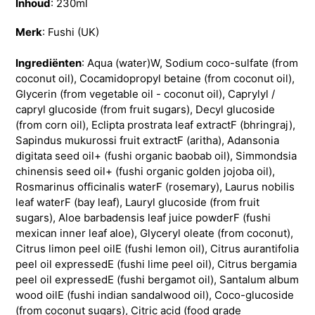
Inhoud
: 230ml
Merk
: Fushi (UK)
Ingrediënten
:
Aqua (water)W, Sodium coco-sulfate (from
coconut oil), Cocamidopropyl betaine (from coconut oil),
Glycerin (from vegetable oil - coconut oil), Caprylyl /
capryl glucoside (from fruit sugars), Decyl glucoside
(from corn oil), Eclipta prostrata leaf extractF (bhringraj),
Sapindus mukurossi fruit extractF (aritha), Adansonia
digitata seed oil+ (fushi organic baobab oil), Simmondsia
chinensis seed oil+ (fushi organic golden jojoba oil),
Rosmarinus officinalis waterF (rosemary), Laurus nobilis
leaf waterF (bay leaf), Lauryl glucoside (from fruit
sugars), Aloe barbadensis leaf juice powderF (fushi
mexican inner leaf aloe), Glyceryl oleate (from coconut),
Citrus limon peel oilE (fushi lemon oil), Citrus aurantifolia
peel oil expressedE (fushi lime peel oil), Citrus bergamia
peel oil expressedE (fushi bergamot oil), Santalum album
wood oilE (fushi indian sandalwood oil), Coco-glucoside
(from coconut sugars), Citric acid (food grade