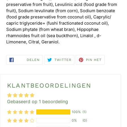
preservative from fruit), Levulinic acid (food grade from
fruit), Sodium levulinate (from corn), Sodium benzoate
(food grade preservative from coconut oil), Caprylic/
capric triglyceride+ (fushi fractionated coconut oil),
Sodium phytate (from wheat bran), Hippophae
rhamnoides fruit oil (sea buckthorn), Linalol , d-
Limonene, Citral, Geraniol.
DELEN
TWITTEREN
PINNEN
DELEN
TWITTER
PIN HET
OP
OP
OP
FACEBOOK
TWITTER
PINTEREST
KLANTBEOORDELINGEN
Gebaseerd op 1 beoordeling
100%
(1)
0%
(0)