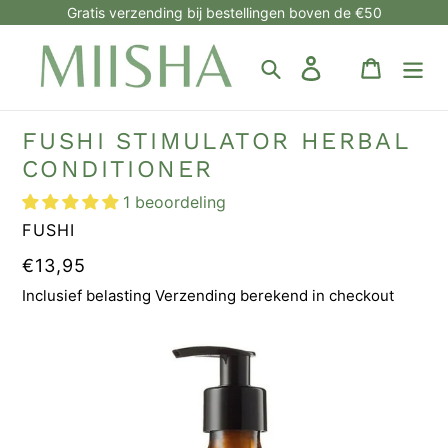
Meteen
Gratis verzending bij bestellingen boven de €50
naar
de
Zoeken
Aanmelden
Winkelw
inhoud
FUSHI STIMULATOR HERBAL
CONDITIONER
1 beoordeling
MERK
FUSHI
NORMALE
€13,95
PRIJS
Inclusief belasting Verzending berekend in checkout