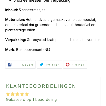
5 scheermessen per verpakking
Inhoud:
5 scheermesjes
Materialen:
Het handvat is gemaakt van biocomposiet,
een materiaal dat grotendeels bestaat uit houtafval en
plantaardige oliën
Verpakking:
Gerecycled kraft papier + bioplastic venster
Merk
: Bamboovement (NL)
DELEN
TWITTEREN
PINNEN
DELEN
TWITTER
PIN HET
OP
OP
OP
FACEBOOK
TWITTER
PINTEREST
KLANTBEOORDELINGEN
Gebaseerd op 1 beoordeling