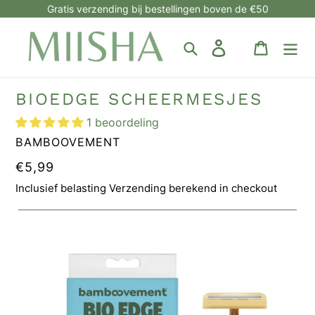
Meteen
Gratis verzending bij bestellingen boven de €50
naar
de
Zoeken
Aanmelden
Winkelw
inhoud
BIOEDGE SCHEERMESJES
1 beoordeling
MERK
BAMBOOVEMENT
NORMALE
€5,99
PRIJS
Inclusief belasting Verzending berekend in checkout