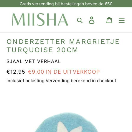
Meteen
Gratis verzending bij bestellingen boven de €50
naar
de
Zoeken
Aanmelden
Winkelw
inhoud
ONDERZETTER MARGRIETJE
TURQUOISE 20CM
MERK
SJAAL MET VERHAAL
NORMALE
€12,95
AANBIEDINGSPRIJS
€9,00
IN DE UITVERKOOP
PRIJS
Inclusief belasting Verzending berekend in checkout