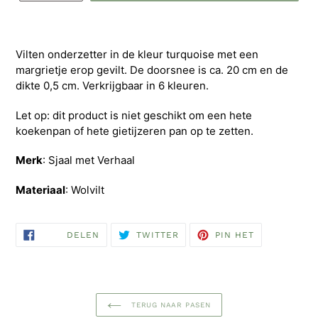
Vilten onderzetter in de kleur turquoise met een
margrietje erop gevilt. De doorsnee is ca. 20 cm en de
dikte 0,5 cm. Verkrijgbaar in 6 kleuren.
Let op: dit product is niet geschikt om een hete
koekenpan of hete gietijzeren pan op te zetten.
Merk
: Sjaal met Verhaal
Materiaal
: Wolvilt
DELEN
TWITTEREN
PINNEN
DELEN
TWITTER
PIN HET
OP
OP
OP
FACEBOOK
TWITTER
PINTEREST
TERUG NAAR PASEN